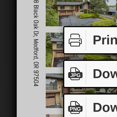
Prin
Dow
JPG
Dow
PNG