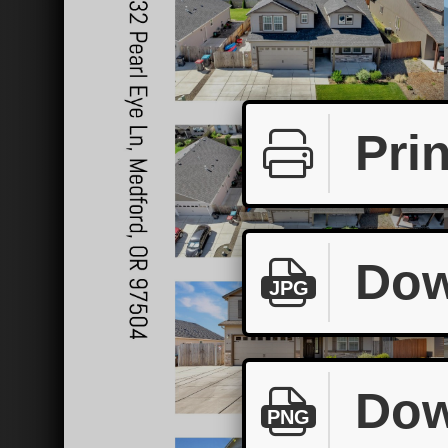
Prin
Dow
JPG
Dow
PNG