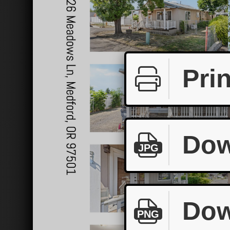
Prin
Dow
JPG
Dow
PNG